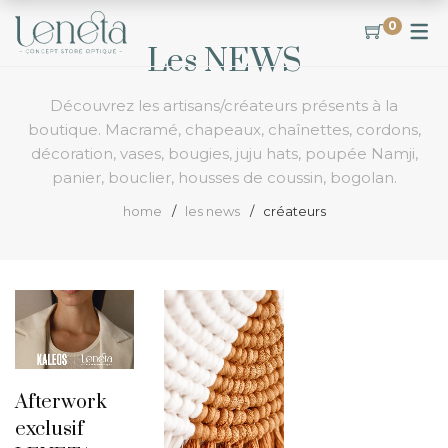
LE CONCEPT
CONTACT
OFFRES
0
Les NEWS
NOTRE PHILOSOPHIE
NOS OFFRES 2E PAIRE
VOTRE AVIS NOUS
INTÉRESSE
LE CONCEPT
NOTRE OFFRE
Découvrez les artisans/créateurs présents à la
hot
boutique. Macramé, chapeaux, chaînettes, cordons,
ANNIVERSAIRE
LA TEAM
décoration, vases, bougies, juju hats, poupée Namji,
panier, bouclier, housses de coussin, bogolan.
POUR LES KIDS
home
les news
créateurs
LENTILLES DE CONTACT
Afterwork
exclusif